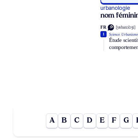
urbanologie
nom fémini
FR
[yʀbanɔlɔʒi]
1
Science.
Urbanisme
Étude scienti
comportement
A
B
C
D
E
F
G