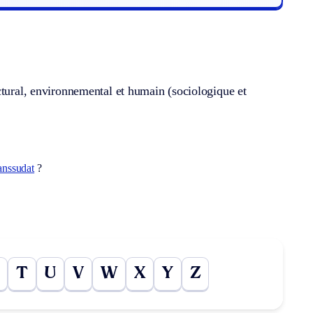
ctural, environnemental et humain (sociologique et
anssudat
?
T
U
V
W
X
Y
Z