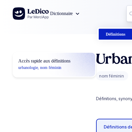
Aller au contenu
Co
Dictionnaire
0
r
Définitions
Urba
Accès rapide aux définitions
urbanologie, nom féminin
nom féminin
Définitions, synon
Définitions 