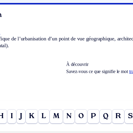
n
.
fique de l’urbanisation d’un point de vue géographique, archite
al).
À découvrir
Savez-vous ce que signifie le mot
tr
H
I
J
K
L
M
N
O
P
Q
R
S