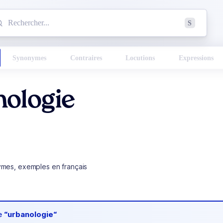
mmencez à chercher un mot dans le dictionnaire :
S
esults found.
Synonymes
Contraires
Locutions
Expressions
nologie
ymes, exemples en français
de
“urbanologie“