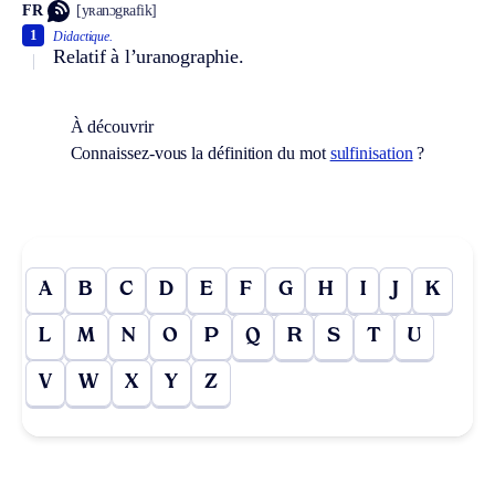
FR
[yʀanɔgʀafik]
1
Didactique.
Relatif à l’uranographie.
À découvrir
Connaissez-vous la définition du mot
sulfinisation
?
A
B
C
D
E
F
G
H
I
J
K
L
M
N
O
P
Q
R
S
T
U
V
W
X
Y
Z