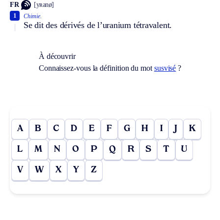
FR
[yʀanø]
1
Chimie.
Se dit des dérivés de l’uranium tétravalent.
À découvrir
Connaissez-vous la définition du mot
susvisé
?
A
B
C
D
E
F
G
H
I
J
K
L
M
N
O
P
Q
R
S
T
U
V
W
X
Y
Z