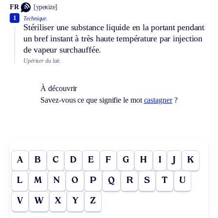
FR
[ypeʀize]
1
Technique.
Stériliser une substance liquide en la portant pendant
un bref instant à très haute température par injection
de vapeur surchauffée.
Upériser du lait.
À découvrir
Savez-vous ce que signifie le mot
castagner
?
A
B
C
D
E
F
G
H
I
J
K
L
M
N
O
P
Q
R
S
T
U
V
W
X
Y
Z