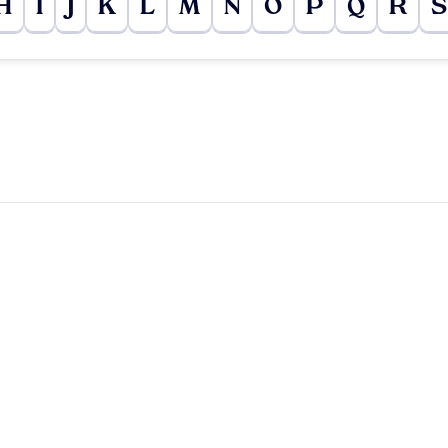
H
I
J
K
L
M
N
O
P
Q
R
S