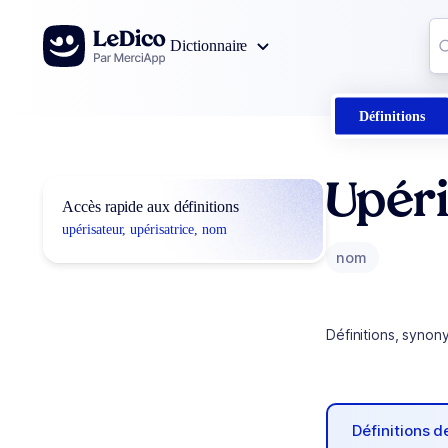
Aller au contenu
Co
Dictionnaire
0
r
Définitions
Upéri
Accès rapide aux définitions
upérisateur, upérisatrice, nom
nom
Définitions, synon
Définitions 