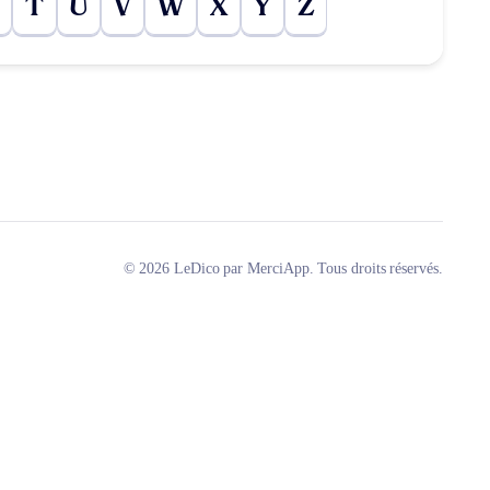
T
U
V
W
X
Y
Z
© 2026 LeDico par MerciApp. Tous droits réservés.