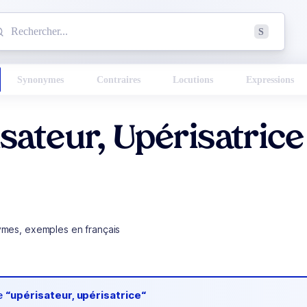
mmencez à chercher un mot dans le dictionnaire :
S
esults found.
Synonymes
Contraires
Locutions
Expressions
sateur, Upérisatrice
ymes, exemples en français
de
“upérisateur, upérisatrice“