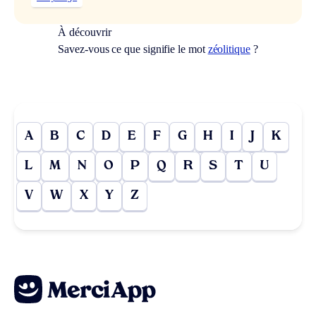
À découvrir
Savez-vous ce que signifie le mot
zéolitique
?
A
B
C
D
E
F
G
H
I
J
K
L
M
N
O
P
Q
R
S
T
U
V
W
X
Y
Z