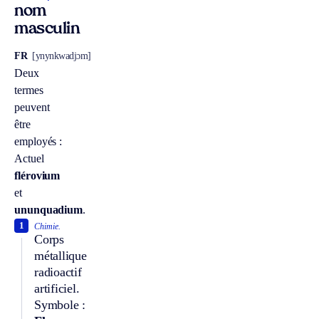
nom
masculin
FR
[ynynkwadjɔm]
Deux
termes
peuvent
être
employés :
Actuel
flérovium
et
ununquadium
.
1
Chimie.
Corps
métallique
radioactif
artificiel.
Symbole :