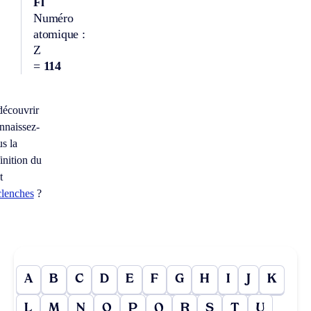
Fl
Numéro
atomique :
Z
=
114
découvrir
nnaissez-
s la
inition du
t
clenches
?
A
B
C
D
E
F
G
H
I
J
K
L
M
N
O
P
Q
R
S
T
U