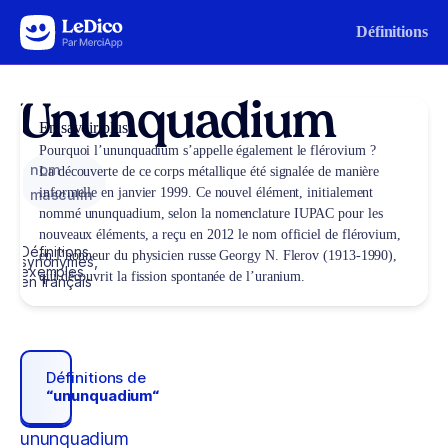
Aller au contenu
Définitions
Ununquadium
En savoir plus
Pourquoi l’ununquadium s’appelle également le flérovium ?
nom
La découverte de ce corps métallique été signalée de manière
informelle en janvier 1999. Ce nouvel élément, initialement
masculin
nommé ununquadium, selon la nomenclature IUPAC pour les
nouveaux éléments, a reçu en 2012 le nom officiel de flérovium,
Définitions,
en l’honneur du physicien russe Georgy N. Flerov (1913-1990),
synonymes,
exemples
qui découvrit la fission spontanée de l’uranium.
en français
Définitions de
“ununquadium“
ununquadium