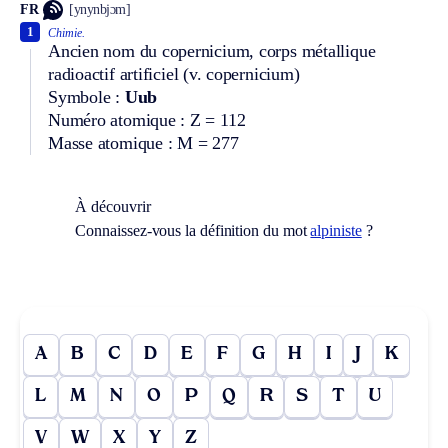
FR
[ynynbjɔm]
1
Chimie.
Ancien nom du copernicium, corps métallique
radioactif artificiel
(v. copernicium)
Symbole :
Uub
Numéro atomique : Z = 112
Masse atomique : M = 277
À découvrir
Connaissez-vous la définition du mot
alpiniste
?
A
B
C
D
E
F
G
H
I
J
K
L
M
N
O
P
Q
R
S
T
U
V
W
X
Y
Z