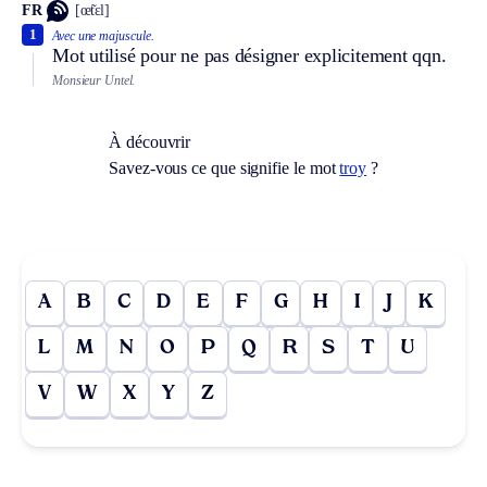
FR
[œ̃tɛl]
1
Avec une majuscule.
Mot utilisé pour ne pas désigner explicitement qqn.
Monsieur Untel.
À découvrir
Savez-vous ce que signifie le mot
troy
?
A
B
C
D
E
F
G
H
I
J
K
L
M
N
O
P
Q
R
S
T
U
V
W
X
Y
Z