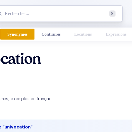
mmencez à chercher un mot dans le dictionnaire :
S
esults found.
Synonymes
Contraires
Locutions
Expressions
cation
ymes, exemples en français
de
“univocation“