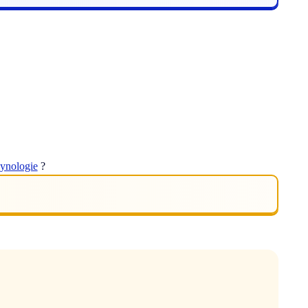
lynologie
?