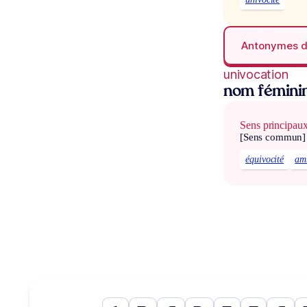
Antonymes 
univocation
nom fémini
Sens principau
[Sens commun]
équivocité
am