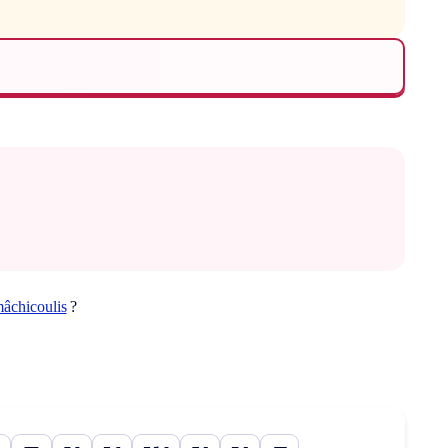
âchicoulis
?