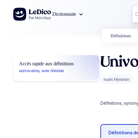
Aller au contenu
Co
Dictionnaire
0
r
Définitions
Univo
Accès rapide aux définitions
univocation, nom féminin
nom féminin
Définitions, synon
Définitions 