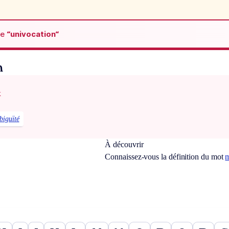
de
“univocation“
n
x
biguïté
À découvrir
Connaissez-vous la définition du mot
m