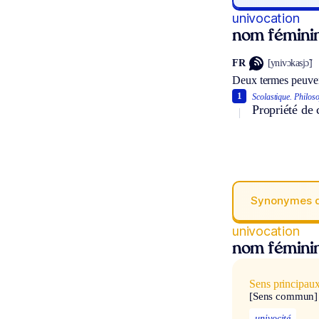
univocation
nom fémini
FR
[ynivɔkasjɔ̃]
Deux termes peuven
1
Scolastique.
Philoso
Propriété de 
Synonymes 
univocation
nom fémini
Sens principau
[Sens commun]
univocité