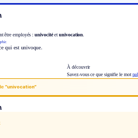
n
t être employés :
univocité
et
univocation
.
phie.
ce qui est univoque.
À découvrir
Savez-vous ce que signifie le mot
pa
de
“univocation“
n
x