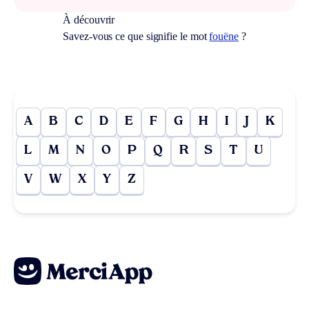
À découvrir
Savez-vous ce que signifie le mot
fouëne
?
A
B
C
D
E
F
G
H
I
J
K
L
M
N
O
P
Q
R
S
T
U
V
W
X
Y
Z