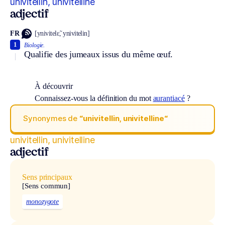
univitellin, univitelline
adjectif
FR
[ynivitelɛ̃, ynivitelin]
1
Biologie.
Qualifie des jumeaux issus du même œuf.
À découvrir
Connaissez-vous la définition du mot
aurantiacé
?
Synonymes de
“univitellin, univitelline“
univitellin, univitelline
adjectif
Sens principaux
[Sens commun]
monozygote