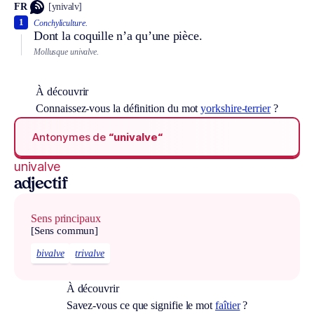
FR
[ynivalv]
1
Conchyliculture.
Dont la coquille n’a qu’une pièce.
Mollusque univalve.
À découvrir
Connaissez-vous la définition du mot
yorkshire-terrier
?
Antonymes de
“univalve“
univalve
adjectif
Sens principaux
[Sens commun]
bivalve
trivalve
À découvrir
Savez-vous ce que signifie le mot
faîtier
?