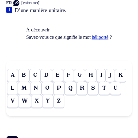
FR
[ynitɛʀmɑ̃]
D’une manière unitaire.
1
À découvrir
Savez-vous ce que signifie le mot
héliporté
?
A
B
C
D
E
F
G
H
I
J
K
L
M
N
O
P
Q
R
S
T
U
V
W
X
Y
Z