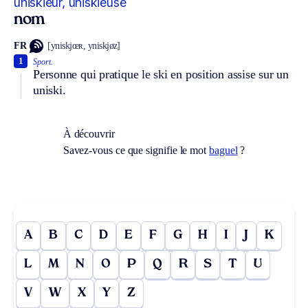
uniskieur, uniskieuse
nom
FR
[yniskjœʀ, yniskjøz]
1
Sport.
Personne qui pratique le ski en position assise sur un
uniski.
À découvrir
Savez-vous ce que signifie le mot
baguel
?
A
B
C
D
E
F
G
H
I
J
K
L
M
N
O
P
Q
R
S
T
U
V
W
X
Y
Z