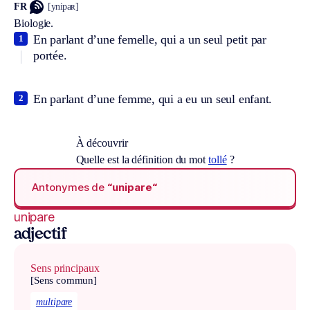
FR
[ynipaʀ]
Biologie.
En parlant d’une femelle, qui a un seul petit par
1
portée.
En parlant d’une femme, qui a eu un seul enfant.
2
À découvrir
Quelle est la définition du mot
tollé
?
Antonymes de
“unipare“
unipare
adjectif
Sens principaux
[Sens commun]
multipare