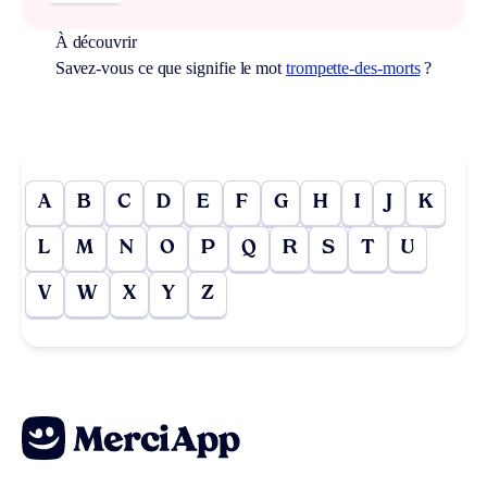
À découvrir
Savez-vous ce que signifie le mot
trompette-des-morts
?
A
B
C
D
E
F
G
H
I
J
K
L
M
N
O
P
Q
R
S
T
U
V
W
X
Y
Z