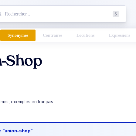
mmencez à chercher un mot dans le dictionnaire :
S
esults found.
Synonymes
Contraires
Locutions
Expressions
n-Shop
ymes, exemples en français
de
“union-shop“