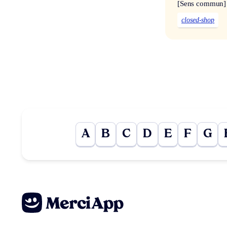
[Sens commun]
closed-shop
A
B
C
D
E
F
G