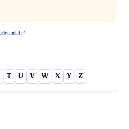
nchyliophile
?
T
U
V
W
X
Y
Z