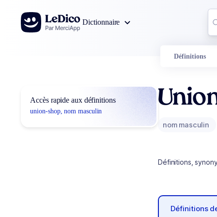
Aller au contenu
Co
Dictionnaire
0
r
Définitions
Unio
Accès rapide aux définitions
union-shop, nom masculin
nom masculin
Définitions, synon
Définitions 