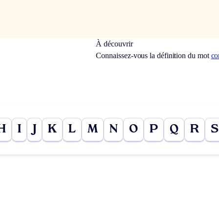
À découvrir
Connaissez-vous la définition du mot
co
H
I
J
K
L
M
N
O
P
Q
R
S