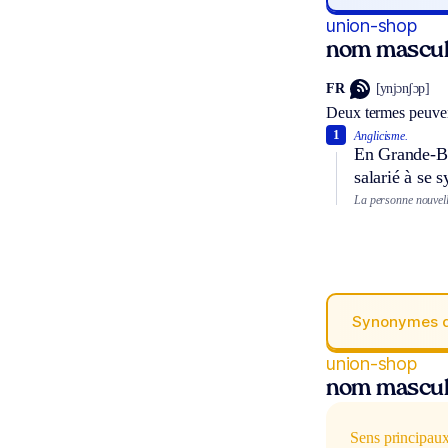
union-shop
nom mascul
FR
[ynjɔnʃɔp]
Deux termes peuven
1
Anglicisme.
En Grande-Bre
salarié à se 
La personne nouvell
Synonymes 
union-shop
nom mascul
Sens principau