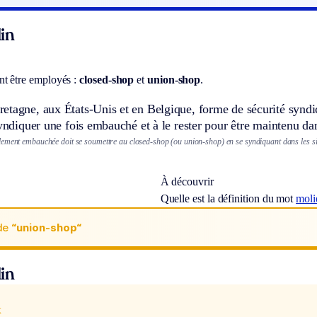
in
t être employés :
closed-shop
et
union-shop
.
tagne, aux États-Unis et en Belgique, forme de sécurité syndic
syndiquer une fois embauché et à le rester pour être maintenu d
ement embauchée doit se soumettre au closed-shop (ou union-shop) en se syndiquant dans les six
À découvrir
Quelle est la définition du mot
moli
de
“union-shop“
in
x