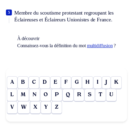
Membre du scoutisme protestant regroupant les
5
Éclaireuses et Éclaireurs Unionistes de France.
À découvrir
Connaissez-vous la définition du mot
multidiffusion
?
A
B
C
D
E
F
G
H
I
J
K
L
M
N
O
P
Q
R
S
T
U
V
W
X
Y
Z