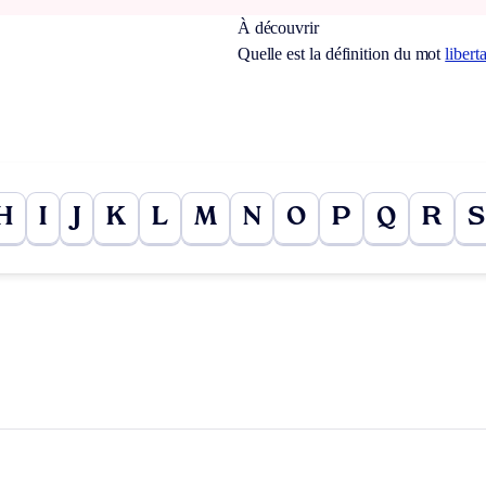
À découvrir
Quelle est la définition du mot
libert
H
I
J
K
L
M
N
O
P
Q
R
S