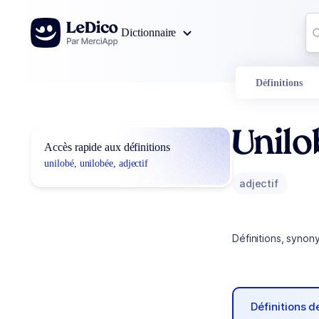
Aller au contenu
Co
Dictionnaire
0
r
Définitions
Unilo
Accès rapide aux définitions
unilobé, unilobée, adjectif
adjectif
Définitions, synon
Définitions 