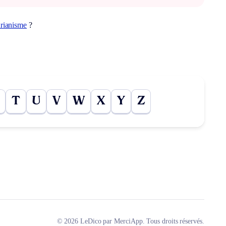
arianisme
?
T
U
V
W
X
Y
Z
© 2026 LeDico par MerciApp. Tous droits réservés.