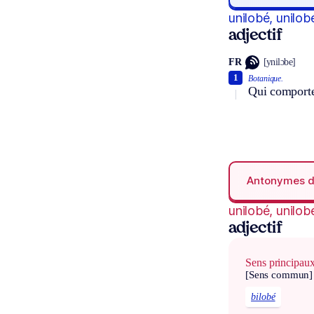
unilobé, unilob
adjectif
FR
[ynilɔbe]
1
Botanique.
Qui comporte
Antonymes 
unilobé, unilob
adjectif
Sens principau
[Sens commun]
bilobé