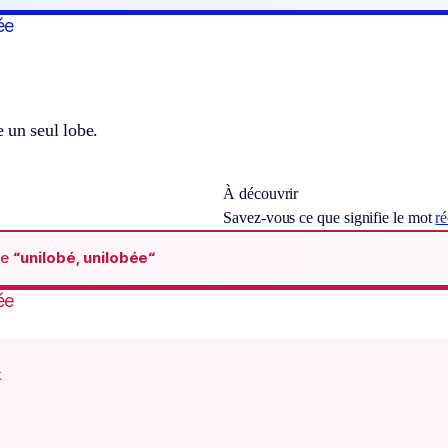
ée
 un seul lobe.
À découvrir
Savez-vous ce que signifie le mot
ré
de
“unilobé, unilobée“
ée
x