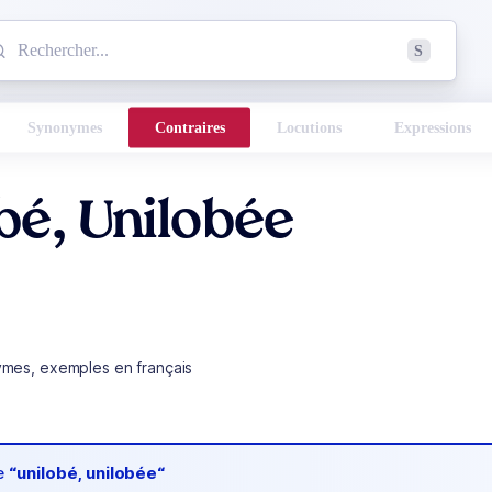
mmencez à chercher un mot dans le dictionnaire :
S
esults found.
Synonymes
Contraires
Locutions
Expressions
bé, Unilobée
ymes, exemples en français
de
“unilobé, unilobée“