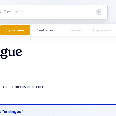
mmencez à chercher un mot dans le dictionnaire :
S
esults found.
Synonymes
Contraires
Locutions
Expressions
ngue
ymes, exemples en français
de
“unilingue“