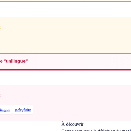
x
de
“unilingue“
x
ilingue
polyglotte
À découvrir