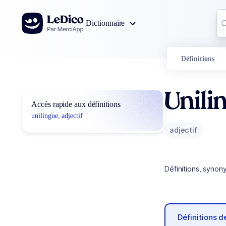
Aller au contenu
Co
Dictionnaire
0
r
Définitions
Unili
Accès rapide aux définitions
unilingue, adjectif
adjectif
Définitions, synon
Définitions 