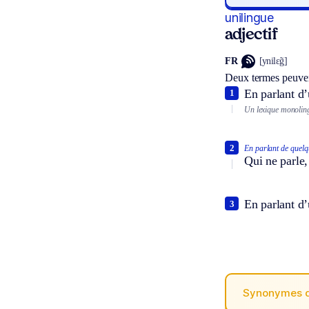
unilingue
adjectif
FR
[ynilɛ̃g]
Deux termes peuven
En parlant d’
1
Un lexique monoling
2
En parlant de quelq
Qui ne parle,
En parlant d’
3
Synonymes 