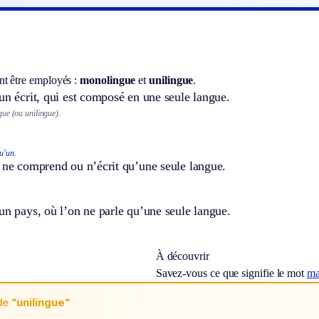
t être employés :
monolingue
et
unilingue
.
un écrit, qui est composé en une seule langue.
ue (ou unilingue).
u’un.
 ne comprend ou n’écrit qu’une seule langue.
un pays, où l’on ne parle qu’une seule langue.
À découvrir
Savez-vous ce que signifie le mot
ma
de
“unilingue“