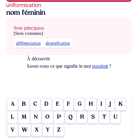
uniformisation
nom féminin
Sens principaux
[Sens commun]
différenciation
diversification
À découvrir
Savez-vous ce que signifie le mot
purulent
?
A
B
C
D
E
F
G
H
I
J
K
L
M
N
O
P
Q
R
S
T
U
V
W
X
Y
Z