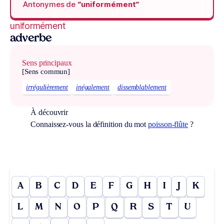
Antonymes de
“uniformément“
uniformément
adverbe
Sens principaux
[Sens commun]
irrégulièrement
inégalement
dissemblablement
À découvrir
Connaissez-vous la définition du mot
poisson-flûte
?
A
B
C
D
E
F
G
H
I
J
K
L
M
N
O
P
Q
R
S
T
U