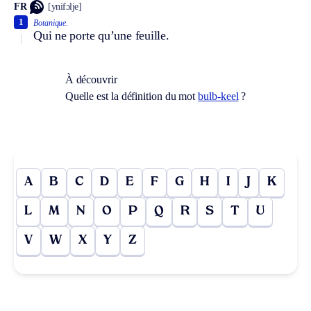
FR
[ynifɔlje]
1
Botanique.
Qui ne porte qu’une feuille.
À découvrir
Quelle est la définition du mot
bulb-keel
?
A
B
C
D
E
F
G
H
I
J
K
L
M
N
O
P
Q
R
S
T
U
V
W
X
Y
Z