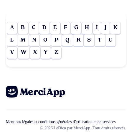
A
B
C
D
E
F
G
H
I
J
K
L
M
N
O
P
Q
R
S
T
U
V
W
X
Y
Z
Mentions légales et conditions générales d’utilisation et de services
© 2026 LeDico par MerciApp. Tous droits réservés.