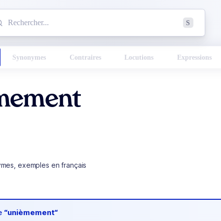
mmencez à chercher un mot dans le dictionnaire :
S
esults found.
Synonymes
Contraires
Locutions
Expressions
mement
ymes, exemples en français
de
“unièmement“