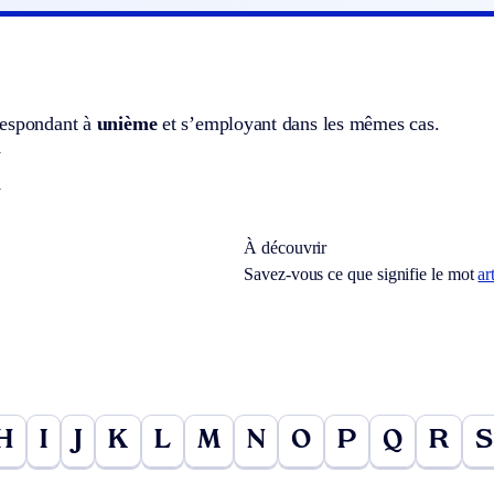
respondant à
unième
et s’employant dans les mêmes cas.
.
.
À découvrir
Savez-vous ce que signifie le mot
ar
H
I
J
K
L
M
N
O
P
Q
R
S