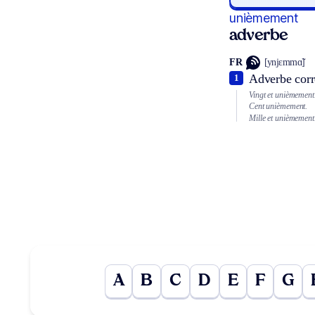
unièmement
adverbe
FR
[ynjɛmmɑ̃]
Adverbe cor
1
Vingt et unièmement
Cent unièmement.
Mille et unièmement
A
B
C
D
E
F
G