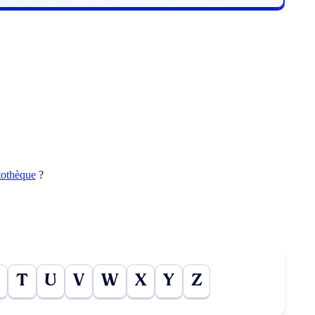
tothèque
?
T
U
V
W
X
Y
Z