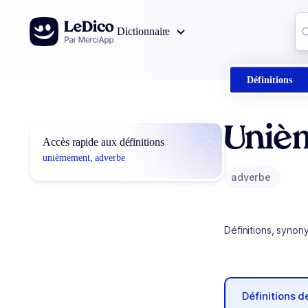
Aller au contenu
Co
Dictionnaire
0
r
Définitions
Uniè
Accès rapide aux définitions
unièmement, adverbe
adverbe
Définitions, synon
Définitions 