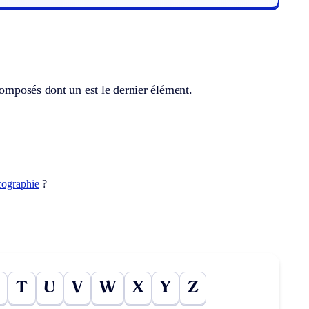
omposés dont un est le dernier élément.
cographie
?
T
U
V
W
X
Y
Z