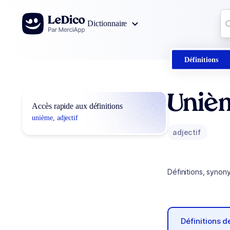
Aller au contenu
Co
Dictionnaire
0
r
Définitions
Uniè
Accès rapide aux définitions
unième, adjectif
adjectif
Définitions, synon
Définitions 