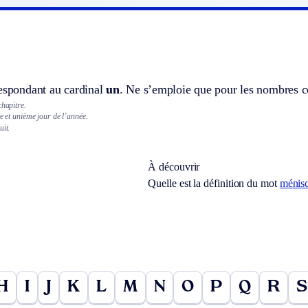
respondant au cardinal
un
. Ne s’emploie que pour les nombres c
chapitre.
te et unième jour de l’année.
uit.
À découvrir
Quelle est la définition du mot
ménis
H
I
J
K
L
M
N
O
P
Q
R
S