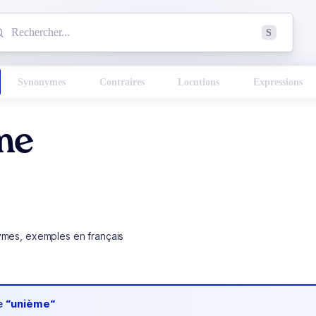
mmencez à chercher un mot dans le dictionnaire :
S
esults found.
Synonymes
Contraires
Locutions
Expressions
me
ymes, exemples en français
de
“unième“