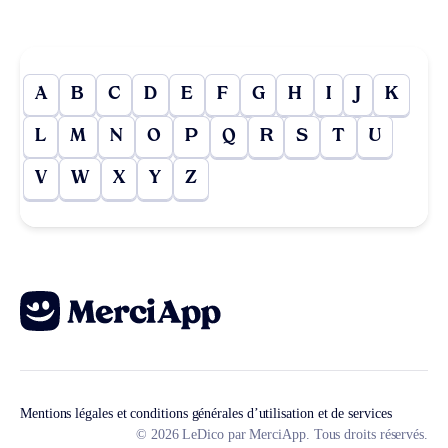
A
B
C
D
E
F
G
H
I
J
K
L
M
N
O
P
Q
R
S
T
U
V
W
X
Y
Z
Mentions légales et conditions générales d’utilisation et de services
© 2026 LeDico par MerciApp. Tous droits réservés.