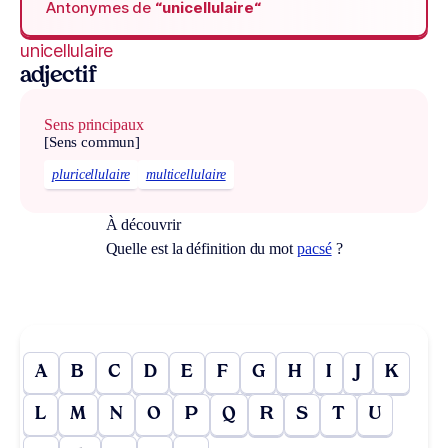
Antonymes de
“unicellulaire“
unicellulaire
adjectif
Sens principaux
[Sens commun]
pluricellulaire
multicellulaire
À découvrir
Quelle est la définition du mot
pacsé
?
A
B
C
D
E
F
G
H
I
J
K
L
M
N
O
P
Q
R
S
T
U