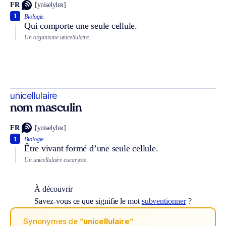
FR
[yniselylɛʀ]
1
Biologie.
Qui comporte une seule cellule.
Un organisme unicellulaire.
unicellulaire
nom masculin
FR
[yniselylɛʀ]
1
Biologie.
Être vivant formé d’une seule cellule.
Un unicellulaire eucaryote.
À découvrir
Savez-vous ce que signifie le mot
subventionner
?
Synonymes de
“unicellulaire“