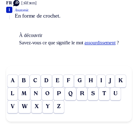
FR
[ɔ̃sifɔʀm]
1
Anatomie.
En forme de crochet.
À découvrir
Savez-vous ce que signifie le mot
assourdissement
?
A
B
C
D
E
F
G
H
I
J
K
L
M
N
O
P
Q
R
S
T
U
V
W
X
Y
Z