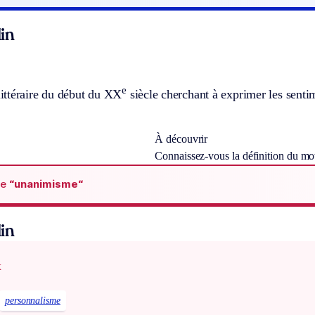
in
e
ttéraire du début du XX
siècle cherchant à exprimer les senti
À découvrir
Connaissez-vous la définition du m
de
“unanimisme“
in
x
personnalisme