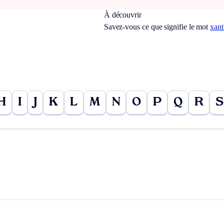
À découvrir
Savez-vous ce que signifie le mot
xan
H
I
J
K
L
M
N
O
P
Q
R
S