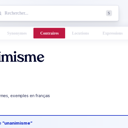
mmencez à chercher un mot dans le dictionnaire :
S
esults found.
Synonymes
Contraires
Locutions
Expressions
imisme
ymes, exemples en français
de
“unanimisme“