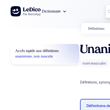
Aller au contenu
Co
Dictionnaire
0
r
Définitions
Unan
Accès rapide aux définitions
unanimisme, nom masculin
nom masculin
Définitions, synon
Définitions 