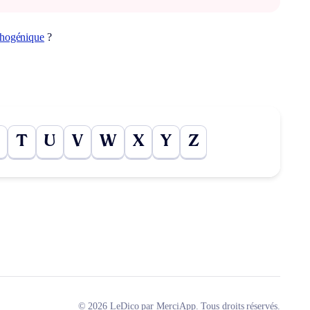
thogénique
?
T
U
V
W
X
Y
Z
© 2026 LeDico par MerciApp. Tous droits réservés.