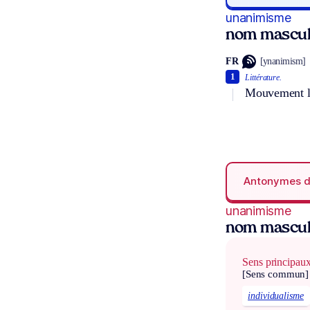
unanimisme
nom mascul
FR
[ynanimism]
1
Littérature.
Mouvement li
Antonymes 
unanimisme
nom mascul
Sens principau
[Sens commun]
individualisme