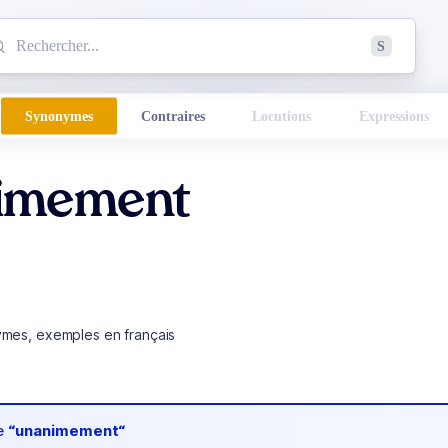
mmencez à chercher un mot dans le dictionnaire :
S
esults found.
Synonymes
Contraires
Locutions
Expressions
imement
ymes, exemples en français
de
“unanimement“