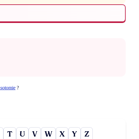
asotomie
?
T
U
V
W
X
Y
Z