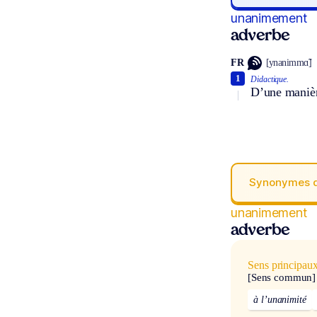
unanimement
adverbe
FR
[ynanimmɑ̃]
1
Didactique.
D’une maniè
Synonymes 
unanimement
adverbe
Sens principau
[Sens commun]
à l’unanimité