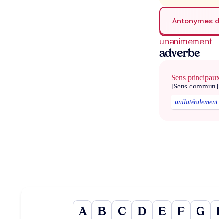
Antonymes 
unanimement
adverbe
Sens principau
[Sens commun]
unilatéralement
A
B
C
D
E
F
G