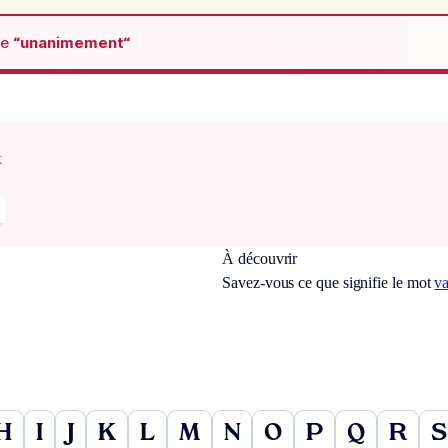
de
“unanimement“
x
À découvrir
Savez-vous ce que signifie le mot
v
H
I
J
K
L
M
N
O
P
Q
R
S