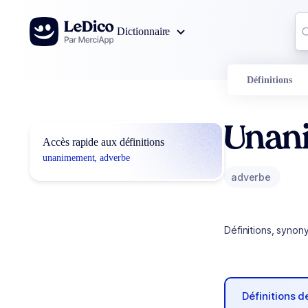
Aller au contenu
Co
Dictionnaire
0
r
Définitions
Unan
Accès rapide aux définitions
unanimement, adverbe
adverbe
Définitions, synon
Définitions 