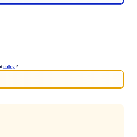
ot
colley
?