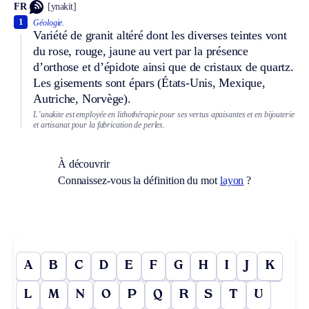
FR
[ynakit]
1
Géologie.
Variété de granit altéré dont les diverses teintes vont
du rose, rouge, jaune au vert par la présence
d’orthose et d’épidote ainsi que de cristaux de quartz.
Les gisements sont épars (États-Unis, Mexique,
Autriche, Norvège).
L’unakite est employée en lithothérapie pour ses vertus apaisantes et en bijouterie
et artisanat pour la fabrication de perles.
À découvrir
Connaissez-vous la définition du mot
layon
?
A
B
C
D
E
F
G
H
I
J
K
L
M
N
O
P
Q
R
S
T
U