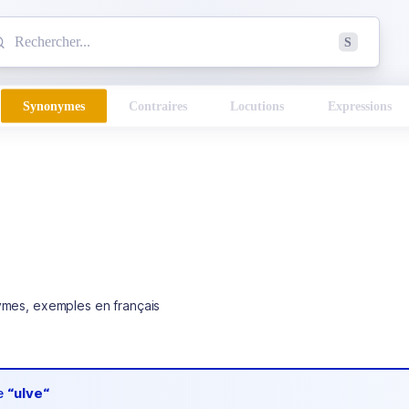
mmencez à chercher un mot dans le dictionnaire :
S
esults found.
Synonymes
Contraires
Locutions
Expressions
ymes, exemples en français
de
“ulve“