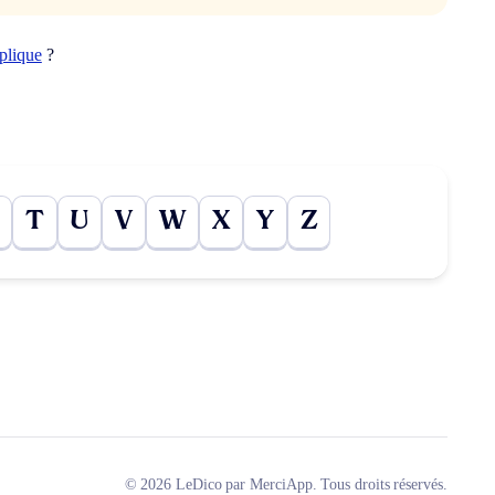
plique
?
T
U
V
W
X
Y
Z
© 2026 LeDico par MerciApp. Tous droits réservés.