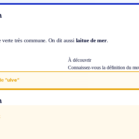
n
 verte très commune. On dit aussi
laitue de mer
.
À découvrir
Connaissez-vous la définition du mo
de
“ulve“
n
x