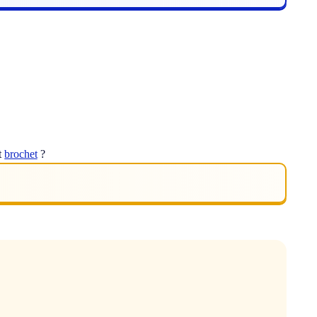
t
brochet
?