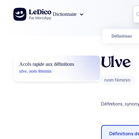
Aller au contenu
Co
Dictionnaire
0
r
Définitions
Ulve
Accès rapide aux définitions
ulve, nom féminin
nom féminin
Définitions, synon
Définitions 