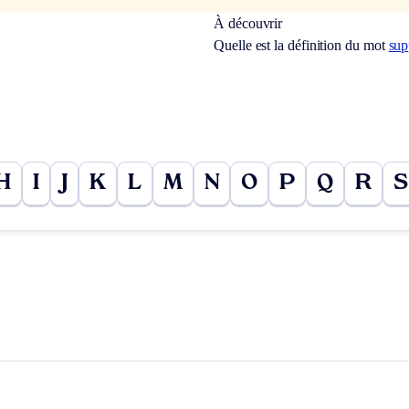
À découvrir
Quelle est la définition du mot
sup
H
I
J
K
L
M
N
O
P
Q
R
S