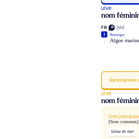
ulve
nom fémini
FR
[ylv]
1
Botanique.
Algue marine
Synonymes 
ulve
nom fémini
Sens principau
[Sens commun]
laitue de mer