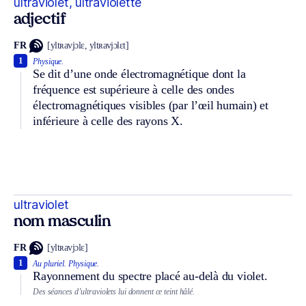
ultraviolet, ultraviolette
adjectif
FR
[yltʀavjɔlɛ, yltʀavjɔlɛt]
1
Physique.
Se dit d’une onde électromagnétique dont la
fréquence est supérieure à celle des ondes
électromagnétiques visibles (par l’œil humain) et
inférieure à celle des rayons X.
ultraviolet
nom masculin
FR
[yltʀavjɔlɛ]
1
Au pluriel.
Physique.
Rayonnement du spectre placé au-delà du violet.
Des séances d’ultraviolets lui donnent ce teint hâlé.