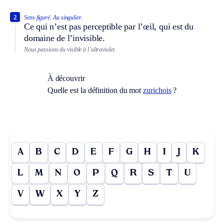
2
Sens figuré.
Au singulier.
Ce qui n’est pas perceptible par l’œil, qui est du
domaine de l’invisible.
Nous passions du visible à l’ultraviolet.
À découvrir
Quelle est la définition du mot
zurichois
?
A
B
C
D
E
F
G
H
I
J
K
L
M
N
O
P
Q
R
S
T
U
V
W
X
Y
Z