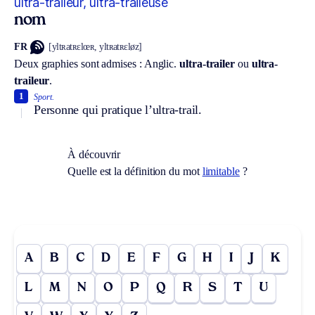
ultra-traileur, ultra-traileuse
nom
FR
[yltʀatʀɛlœʀ, yltʀatʀɛløz]
Deux graphies sont admises :
Anglic.
ultra-trailer
ou
ultra-
traileur
.
1
Sport.
Personne qui pratique l’ultra-trail.
À découvrir
Quelle est la définition du mot
limitable
?
A
B
C
D
E
F
G
H
I
J
K
L
M
N
O
P
Q
R
S
T
U