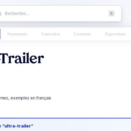
mmencez à chercher un mot dans le dictionnaire :
S
esults found.
Synonymes
Contraires
Locutions
Expressions
-Trailer
ymes, exemples en français
de
“ultra-trailer“