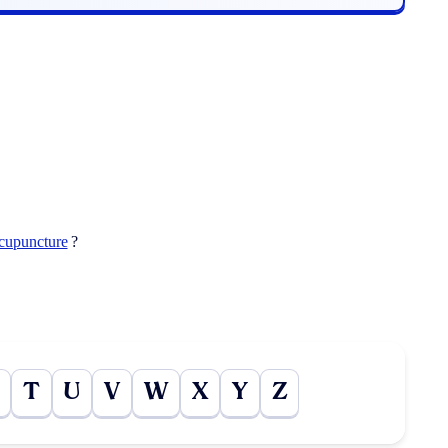
cupuncture
?
T
U
V
W
X
Y
Z