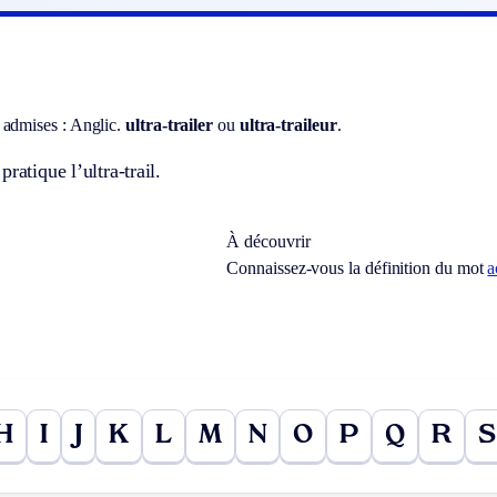
 admises :
Anglic.
ultra-trailer
ou
ultra-traileur
.
ratique l’ultra-trail.
À découvrir
Connaissez-vous la définition du mot
a
H
I
J
K
L
M
N
O
P
Q
R
S