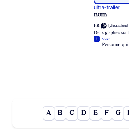
ultra-trailer
nom
FR
[yltʀatʀɛlœʀ]
Deux graphies sont
1
Sport.
Personne qui p
A
B
C
D
E
F
G