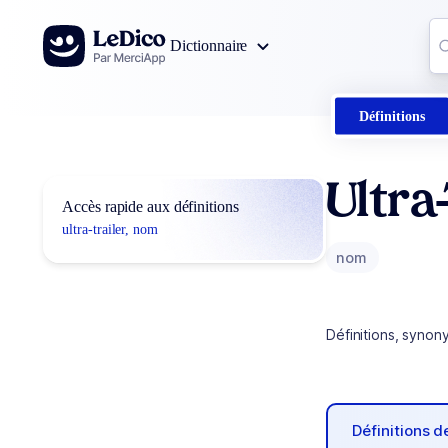
Aller au contenu
Co
Dictionnaire
0
r
Définitions
Ultra
Accès rapide aux définitions
ultra-trailer, nom
nom
Définitions, synon
Définitions 