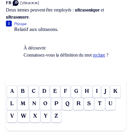
FR
[yltʀasɔnɔʀ]
Deux termes peuvent être employés :
ultrasonique
et
ultrasonore
.
1
Physique.
Relatif aux ultrasons.
À découvrir
Connaissez-vous la définition du mot
reclure
?
A
B
C
D
E
F
G
H
I
J
K
L
M
N
O
P
Q
R
S
T
U
V
W
X
Y
Z