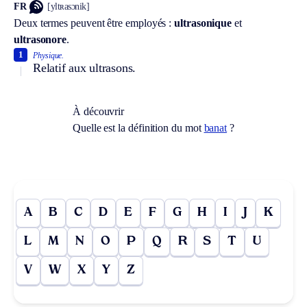
FR
[yltʀasɔnik]
Deux termes peuvent être employés :
ultrasonique
et
ultrasonore
.
1
Physique.
Relatif aux ultrasons.
À découvrir
Quelle est la définition du mot
banat
?
A
B
C
D
E
F
G
H
I
J
K
L
M
N
O
P
Q
R
S
T
U
V
W
X
Y
Z