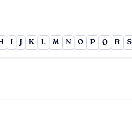
H
I
J
K
L
M
N
O
P
Q
R
S