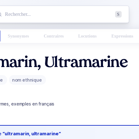
mmencez à chercher un mot dans le dictionnaire :
S
esults found.
Synonymes
Contraires
Locutions
Expressions
marin, Ultramarine
ue
nom ethnique
ymes, exemples en français
de
“ultramarin, ultramarine“