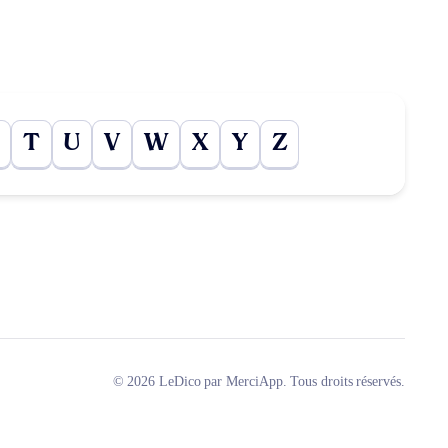
T
U
V
W
X
Y
Z
© 2026 LeDico par MerciApp. Tous droits réservés.