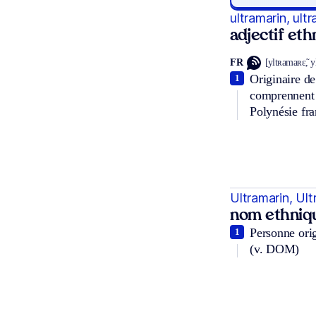
ultramarin, ult
adjectif et
FR
[yltʀamaʀɛ̃, 
Originaire de
1
comprennent :
Polynésie fra
Ultramarin, Ult
nom ethniq
Personne orig
1
(v. DOM)