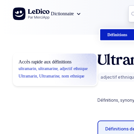
Aller au contenu
Co
Dictionnaire
0
r
Définitions
Ultra
Accès rapide aux définitions
ultramarin, ultramarine, adjectif ethnique
Ultramarin, Ultramarine, nom ethnique
adjectif ethniq
Définitions, synon
Définitions 