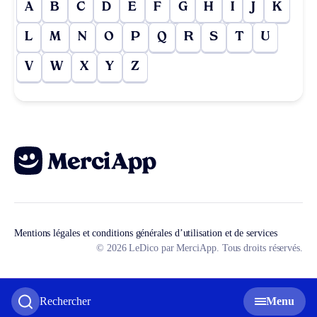
A
B
C
D
E
F
G
H
I
J
K
L
M
N
O
P
Q
R
S
T
U
V
W
X
Y
Z
Mentions légales et conditions générales d’utilisation et de services
© 2026 LeDico par MerciApp. Tous droits réservés.
Rechercher
Menu