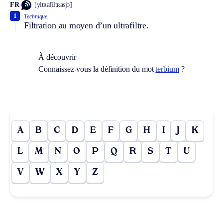
FR
[yltʀafiltʀasjɔ̃]
1
Technique.
Filtration au moyen d’un ultrafiltre.
À découvrir
Connaissez-vous la définition du mot
terbium
?
A
B
C
D
E
F
G
H
I
J
K
L
M
N
O
P
Q
R
S
T
U
V
W
X
Y
Z