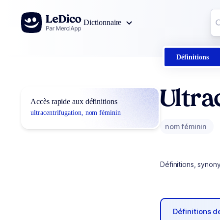
Aller au contenu
Co
Dictionnaire
0
r
Définitions
Ultra
Accès rapide aux définitions
ultracentrifugation, nom féminin
nom féminin
Définitions, synon
Définitions 