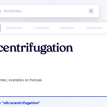
mmencez à chercher un mot dans le dictionnaire :
S
esults found.
Synonymes
Contraires
Locutions
Expressions
centrifugation
ymes, exemples en français
de
“ultracentrifugation“