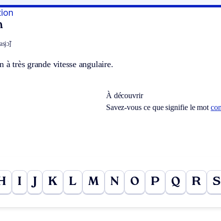
tion
n
sjɔ̃]
n à très grande vitesse angulaire.
À découvrir
Savez-vous ce que signifie le mot
con
H
I
J
K
L
M
N
O
P
Q
R
S