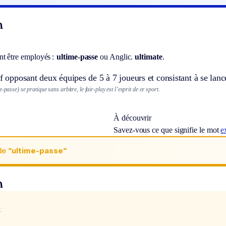
n
t être employés :
ultime-passe
ou
Anglic.
ultimate
.
if opposant deux équipes de 5 à 7 joueurs et consistant à se lanc
-passe) se pratique sans arbitre, le fair-play est l’esprit de ce sport.
À découvrir
Savez-vous ce que signifie le mot
e
de
“ultime-passe“
n
x