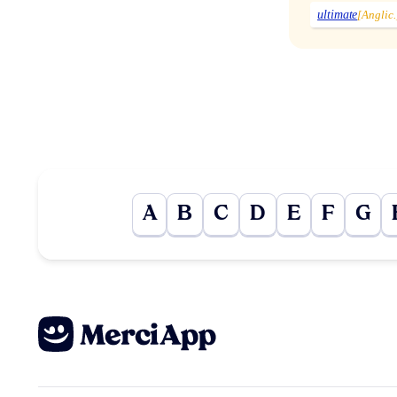
ultimate
[Anglic.
A
B
C
D
E
F
G