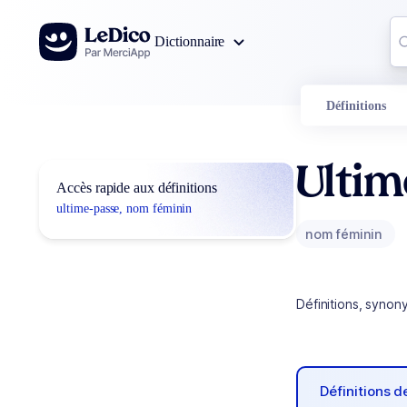
Aller au contenu
Co
Dictionnaire
0
r
Définitions
Ulti
Accès rapide aux définitions
ultime-passe, nom féminin
nom féminin
Définitions, synon
Définitions 