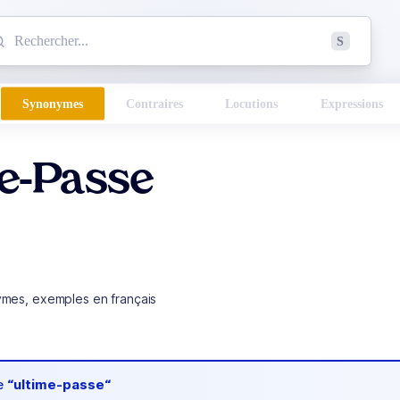
mmencez à chercher un mot dans le dictionnaire :
S
esults found.
Synonymes
Contraires
Locutions
Expressions
me-Passe
ymes, exemples en français
de
“ultime-passe“