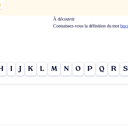
]
À découvrir
Connaissez-vous la définition du mot
buc
H
I
J
K
L
M
N
O
P
Q
R
S