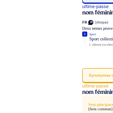
ultime-passe
nom fémini
FR
[yltimpas]
Deux termes peuven
1
Sport.
Sport collect
L’ultimate (ou ultime
Synonymes 
ultime-passe
nom fémini
Sens principau
[Sens commun]