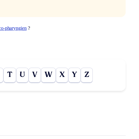
co-pharyngien
?
T
U
V
W
X
Y
Z