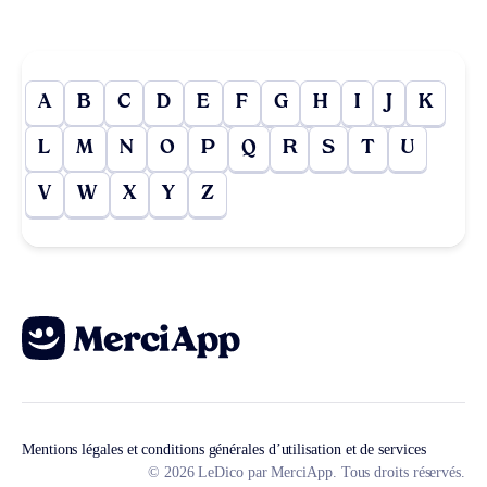
A
B
C
D
E
F
G
H
I
J
K
L
M
N
O
P
Q
R
S
T
U
V
W
X
Y
Z
Mentions légales et conditions générales d’utilisation et de services
© 2026 LeDico par MerciApp. Tous droits réservés.