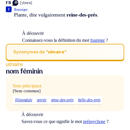
FR
[ylmɛʀ]
1
Botanique.
Plante, dite vulgairement
reine-des-prés
.
À découvrir
Connaissez-vous la définition du mot
fourreur
?
Synonymes de
“ulmaire“
ulmaire
nom féminin
Sens principaux
[Sens commun]
filipendule
spirée
reine-des-prés
belle-des-prés
À découvrir
Savez-vous ce que signifie le mot
prépsychose
?