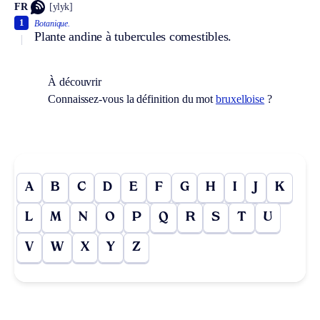
FR
[ylyk]
1
Botanique.
Plante andine à tubercules comestibles.
À découvrir
Connaissez-vous la définition du mot
bruxelloise
?
A
B
C
D
E
F
G
H
I
J
K
L
M
N
O
P
Q
R
S
T
U
V
W
X
Y
Z