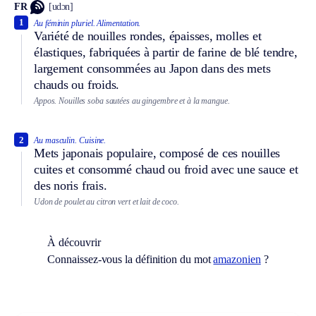
FR
[udɔn]
1
Au féminin pluriel.
Alimentation.
Variété de nouilles rondes, épaisses, molles et
élastiques, fabriquées à partir de farine de blé tendre,
largement consommées au Japon dans des mets
chauds ou froids.
Appos.
Nouilles soba sautées au gingembre et à la mangue.
2
Au masculin.
Cuisine.
Mets japonais populaire, composé de ces nouilles
cuites et consommé chaud ou froid avec une sauce et
des noris frais.
Udon de poulet au citron vert et lait de coco.
À découvrir
Connaissez-vous la définition du mot
amazonien
?