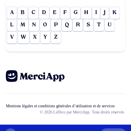
A
B
C
D
E
F
G
H
I
J
K
L
M
N
O
P
Q
R
S
T
U
V
W
X
Y
Z
Mentions légales et conditions générales d’utilisation et de services
© 2026 LeDico par MerciApp. Tous droits réservés.