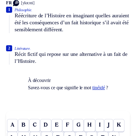
FR
[ykʀɔni]
1
Philosophie.
Réécriture de l’Histoire en imaginant quelles auraient
été les conséquences d’un fait historique s’il avait été
sensiblement différent.
2
Littérature.
Récit fictif qui repose sur une alternative à un fait de
l’Histoire.
À découvrir
Savez-vous ce que signifie le mot
tinéidé
?
A
B
C
D
E
F
G
H
I
J
K