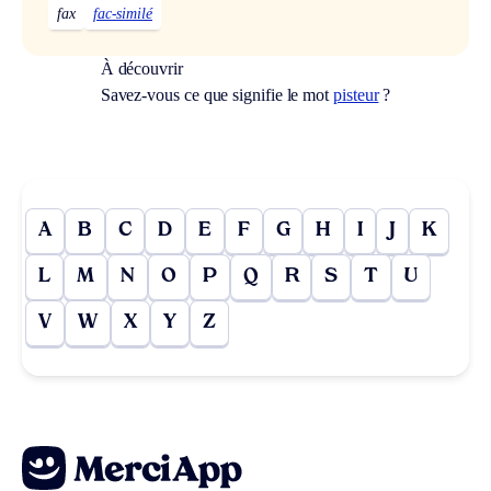
fax
fac-similé
À découvrir
Savez-vous ce que signifie le mot
pisteur
?
A
B
C
D
E
F
G
H
I
J
K
L
M
N
O
P
Q
R
S
T
U
V
W
X
Y
Z