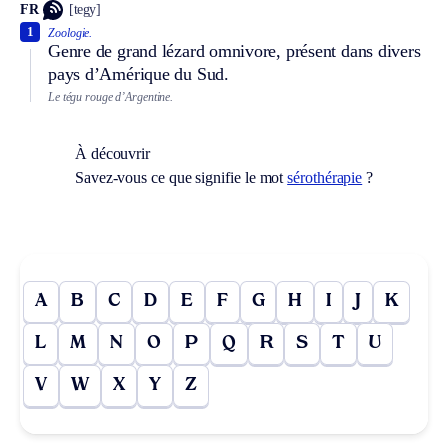
FR
[tegy]
1
Zoologie.
Genre de grand lézard omnivore, présent dans divers
pays d’Amérique du Sud.
Le tégu rouge d’Argentine.
À découvrir
Savez-vous ce que signifie le mot
sérothérapie
?
A
B
C
D
E
F
G
H
I
J
K
L
M
N
O
P
Q
R
S
T
U
V
W
X
Y
Z