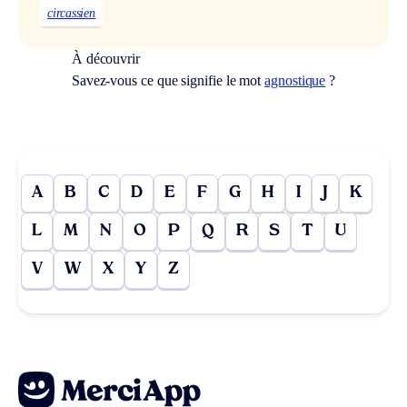
circassien
À découvrir
Savez-vous ce que signifie le mot
agnostique
?
A
B
C
D
E
F
G
H
I
J
K
L
M
N
O
P
Q
R
S
T
U
V
W
X
Y
Z