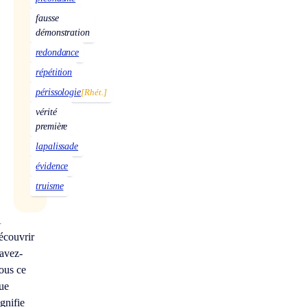
fausse
démonstration
redondance
répétition
périssologie
[Rhét.]
vérité
première
lapalissade
évidence
truisme
À
écouvrir
avez-
ous ce
ue
ignifie