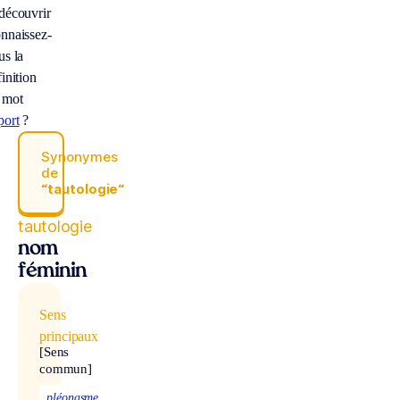
découvrir
nnaissez-
us la
inition
 mot
port
?
Synonymes
de
“tautologie“
tautologie
nom
féminin
Sens
principaux
[Sens
commun]
pléonasme