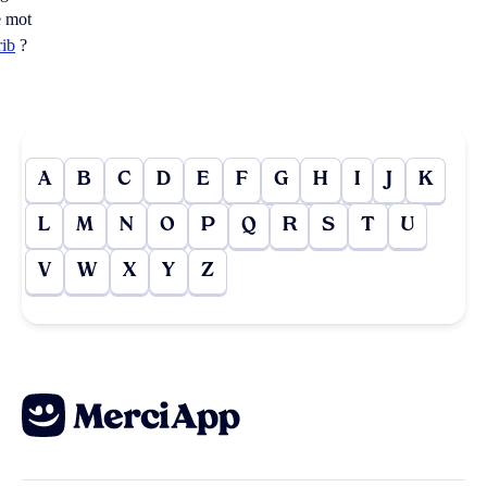
e mot
rib
?
A
B
C
D
E
F
G
H
I
J
K
L
M
N
O
P
Q
R
S
T
U
V
W
X
Y
Z