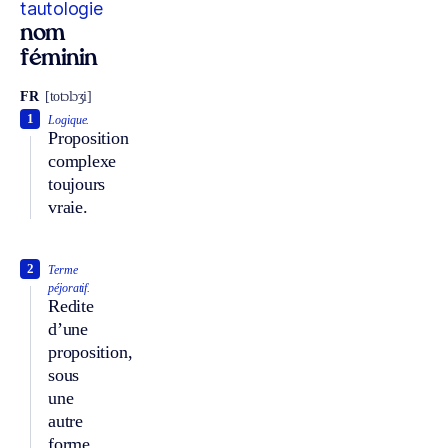
tautologie
nom
féminin
FR
[totɔlɔʒi]
1
Logique.
Proposition
complexe
toujours
vraie.
2
Terme
péjoratif.
Redite
d’une
proposition,
sous
une
autre
forme,