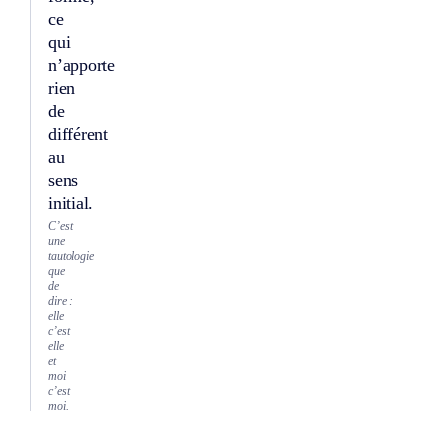
ce
qui
n’apporte
rien
de
différent
au
sens
initial.
C’est
une
tautologie
que
de
dire :
elle
c’est
elle
et
moi
c’est
moi.