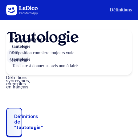
Aller au contenu
Définitions
Tautologie
Ne pas confondre
tautologie
nom
Proposition complexe toujours vraie.
toutologie
féminin
Tendance à donner un avis non éclairé.
Définitions,
synonymes,
exemples
en français
Définitions
de
“tautologie“